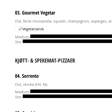
03. Gourmet Vegetar
Ost, fersk mozzarella, squash, champignon, asparges, an
Vegetariansk
Medium
Stor
KJØTT- & SPEKEMAT-PIZZAER
04. Sorrento
Medium
Stor