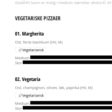
Glutenfri bunn er mulig i medium størrelse: ekstra kr 45
VEGETARISKE PIZZAER
01. Margherita
Ost, fersk basilikum (HV, M)
Vegetariansk
Medium
Stor
02. Vegetaria
Ost, champignon, oliven, løk, paprika (HV, M)
Vegetariansk
Medium
Stor