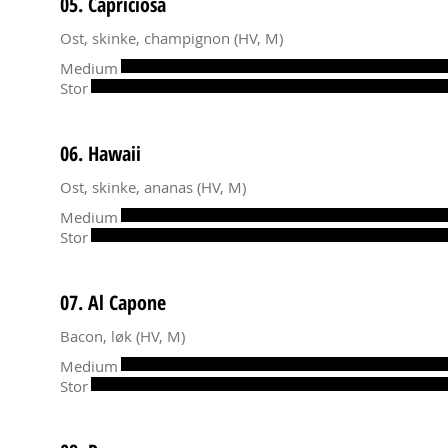
05. Capriciosa
Ost, skinke, champignon (HV, M)
Medium
Stor
06. Hawaii
Ost, skinke, ananas (HV, M)
Medium
Stor
07. Al Capone
Bacon, løk (HV, M)
Medium
Stor