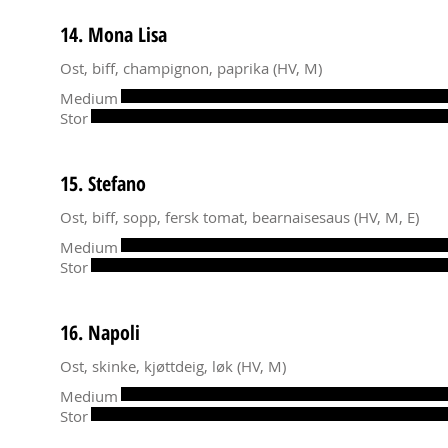
14. Mona Lisa
Ost, biff, champignon, paprika (HV, M)
Medium
Stor
15. Stefano
Ost, biff, sopp, fersk tomat, bearnaisesaus (HV, M, E)
Medium
Stor
16. Napoli
Ost, skinke, kjøttdeig, løk (HV, M)
Medium
Stor