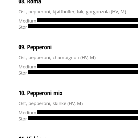
08. Roma
Ost, pepperoni, kjøttboller, løk, gorgonzola (HV, M)
Medium
Stor
09. Pepperoni
Ost, pepperoni, champignon (HV, M)
Medium
Stor
10. Pepperoni mix
Ost, pepperoni, skinke (HV, M)
Medium
Stor