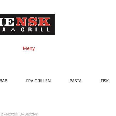
Hjem
Meny
Nettbestilling
Gavekort
BAB
FRA GRILLEN
PASTA
FISK
NØ=Nøtter, B=Bløtdyr.