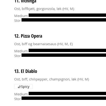
11. Vichinga
Ost, biffkjøtt, gorgonzola, løk (HV, M)
Medium
Stor
12. Pizza Opera
Ost, biff og bearnaisesaus (HV, M, E)
Medium
Stor
13. El Diablo
Ost, biff, chilipepper, champignon, løk (HV, M)
Spicy
Medium
Stor