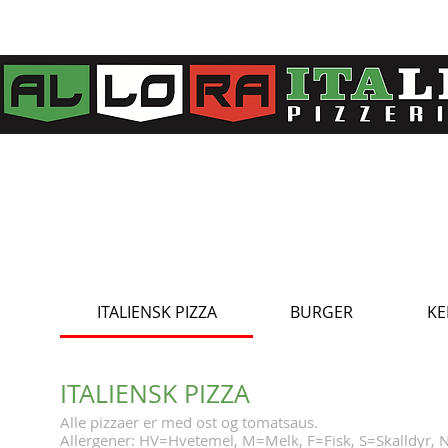
ITALIENSK PIZZA
BURGER
KE
ITALIENSK PIZZA
Alle pizzaer er med ost og tomatsaus.
Allergener: HV=Hvetemel, M=Melk, F=Fisk, S=Skalldyr, 