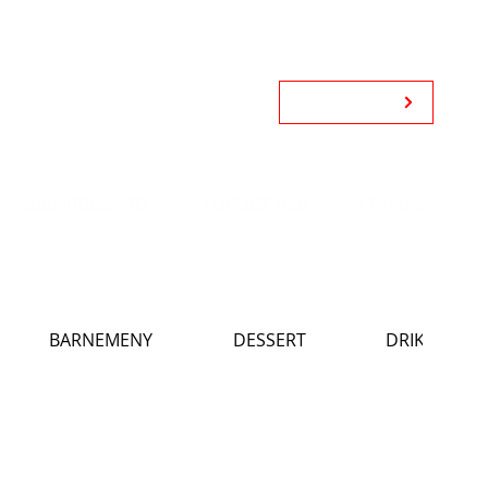
Kjøp gavekort
Bedriftskonto
Kontakt oss
Om oss
BARNEMENY
DESSERT
DRIKKE