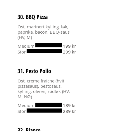
30. BBQ Pizza
Ost, marinert kylling, løk,
paprika, bacon, BBQ-saus
(HV, M)
Medium
199 kr
Stor
299 kr
31. Pesto Pollo
Ost, creme fraiche (hvit
pizzasaus), pestosaus,
kylling, oliven, rødløk (HV,
M, NØ)
Medium
189 kr
Stor
289 kr
32. Bianco