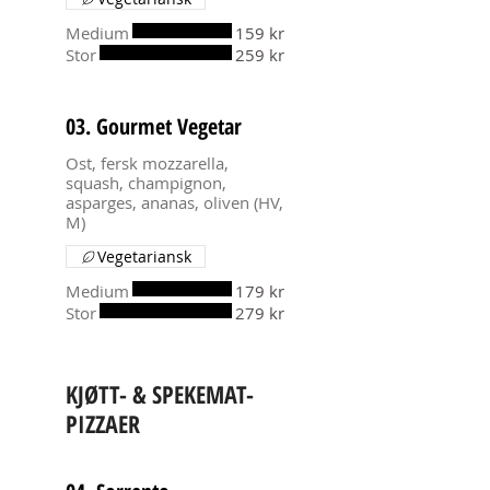
Medium
159 kr
Stor
259 kr
03. Gourmet Vegetar
Ost, fersk mozzarella,
squash, champignon,
asparges, ananas, oliven (HV,
M)
Vegetariansk
Medium
179 kr
Stor
279 kr
KJØTT- & SPEKEMAT-
PIZZAER