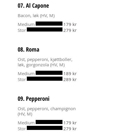
07. Al Capone
Bacon, løk (HV, M)
Medium
179 kr
Stor
279 kr
08. Roma
Ost, pepperoni, kjøttboller,
løk, gorgonzola (HV, M)
Medium
189 kr
Stor
289 kr
09. Pepperoni
Ost, pepperoni, champignon
(HV, M)
Medium
179 kr
Stor
279 kr