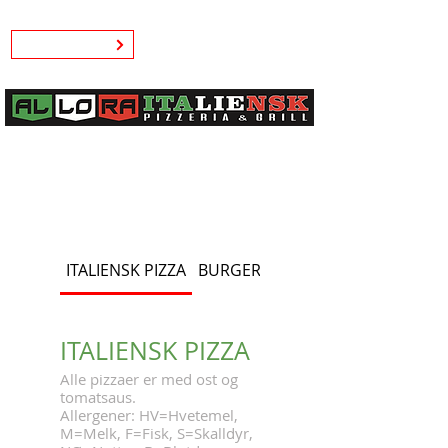
Kjøp gavekort
ITALIENSK PIZZA
BURGER
KEBAB
ITALIENSK PIZZA
Alle pizzaer er med ost og
tomatsaus.
Allergener: HV=Hvetemel,
M=Melk, F=Fisk, S=Skalldyr,