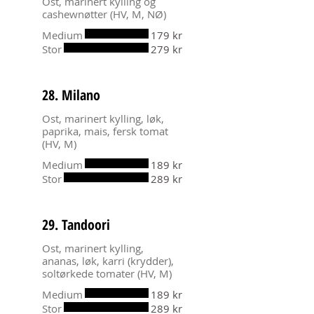
Ost, marinert kylling og
cashewnøtter (HV, M, NØ)
Medium
179 kr
Stor
279 kr
28. Milano
Ost, marinert kylling, løk,
paprika, mais, fersk tomat
(HV, M)
Medium
189 kr
Stor
289 kr
29. Tandoori
Ost, marinert kylling,
ananas, løk, karri (krydder),
soltørkede tomater (HV, M)
Medium
189 kr
Stor
289 kr