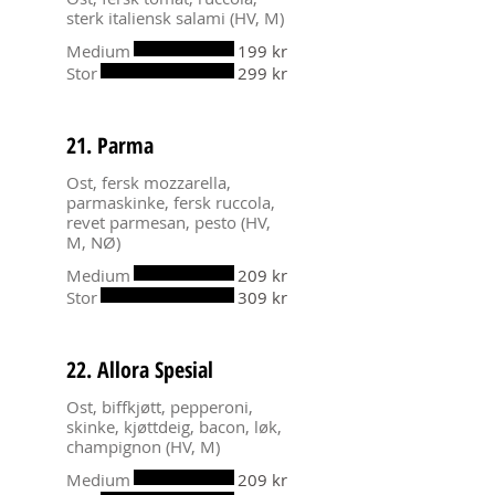
sterk italiensk salami (HV, M)
Medium
199 kr
Stor
299 kr
21. Parma
Ost, fersk mozzarella,
parmaskinke, fersk ruccola,
revet parmesan, pesto (HV,
M, NØ)
Medium
209 kr
Stor
309 kr
22. Allora Spesial
Ost, biffkjøtt, pepperoni,
skinke, kjøttdeig, bacon, løk,
champignon (HV, M)
Medium
209 kr