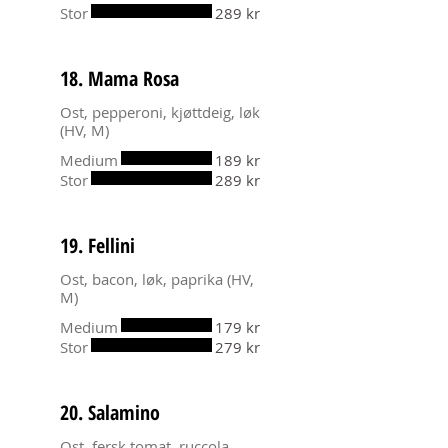
Stor
289 kr
18. Mama Rosa
Ost, pepperoni, kjøttdeig, løk
(HV, M)
Medium
189 kr
Stor
289 kr
19. Fellini
Ost, bacon, løk, paprika (HV,
M)
Medium
179 kr
Stor
279 kr
20. Salamino
Ost, fersk tomat, ruccola,