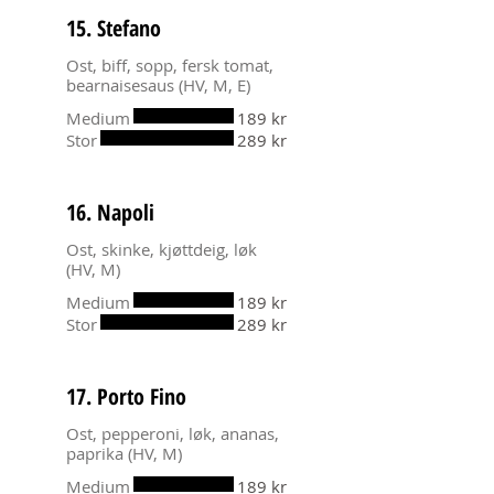
15. Stefano
Ost, biff, sopp, fersk tomat,
bearnaisesaus (HV, M, E)
Medium
189 kr
Stor
289 kr
16. Napoli
Ost, skinke, kjøttdeig, løk
(HV, M)
Medium
189 kr
Stor
289 kr
17. Porto Fino
Ost, pepperoni, løk, ananas,
paprika (HV, M)
Medium
189 kr