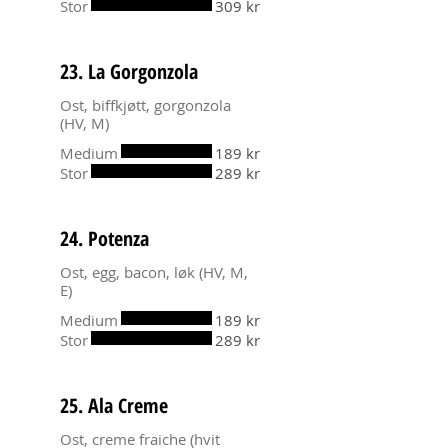
Stor
309 kr
23. La Gorgonzola
Ost, biffkjøtt, gorgonzola
(HV, M)
Medium
189 kr
Stor
289 kr
24. Potenza
Ost, egg, bacon, løk (HV, M,
E)
Medium
189 kr
Stor
289 kr
25. Ala Creme
Ost, creme fraiche (hvit