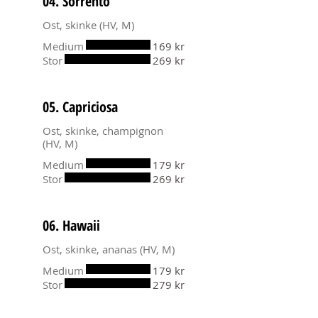
04. Sorrento
Medium
169 kr
Stor
269 kr
05. Capriciosa
Ost, skinke, champignon
(HV, M)
Medium
179 kr
Stor
269 kr
06. Hawaii
Ost, skinke, ananas (HV, M)
Medium
179 kr
Stor
279 kr