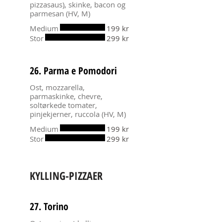
pizzasaus), skinke, bacon og
parmesan (HV, M)
Medium
199 kr
Stor
299 kr
26. Parma e Pomodori
Ost, mozzarella,
parmaskinke, chevre,
soltørkede tomater,
pinjekjerner, ruccola (HV, M)
Medium
199 kr
Stor
299 kr
KYLLING-PIZZAER
27. Torino