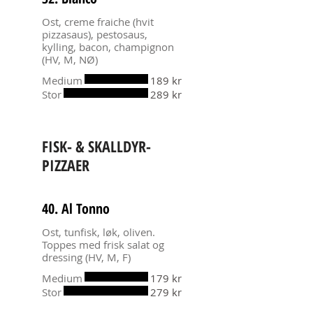
Ost, creme fraiche (hvit
pizzasaus), pestosaus,
kylling, bacon, champignon
(HV, M, NØ)
Medium
189 kr
Stor
289 kr
FISK- & SKALLDYR-
PIZZAER
40. Al Tonno
Ost, tunfisk, løk, oliven.
Toppes med frisk salat og
dressing (HV, M, F)
Medium
179 kr
Stor
279 kr