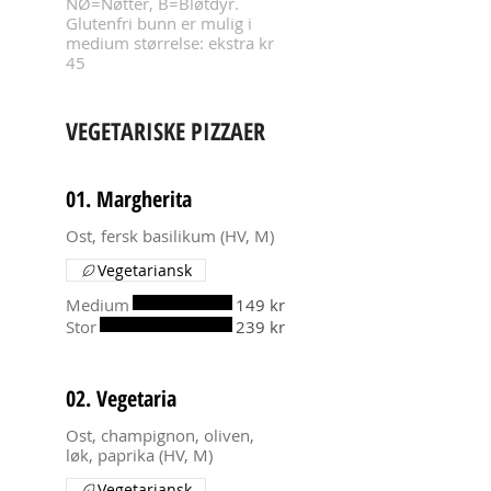
NØ=Nøtter, B=Bløtdyr.
Glutenfri bunn er mulig i
medium størrelse: ekstra kr
45
VEGETARISKE PIZZAER
01. Margherita
Ost, fersk basilikum (HV, M)
Vegetariansk
Medium
149 kr
Stor
239 kr
02. Vegetaria
Ost, champignon, oliven,
løk, paprika (HV, M)
Vegetariansk