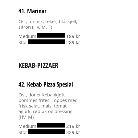
41. Marinar
Ost, tunfisk, reker, blåskjell,
sitron (HV, M, F)
Medium
189 kr
Stor
289 kr
KEBAB-PIZZAER
42. Kebab Pizza Spesial
Ost, döner kebabkjøtt,
pommes frites. Toppes med
frisk salat, mais, tomat,
agurk, rødløk og dressing
(HV, M)
Medium
219 kr
Stor
329 kr