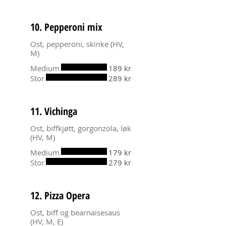
10. Pepperoni mix
Ost, pepperoni, skinke (HV,
M)
Medium
189 kr
Stor
289 kr
11. Vichinga
Ost, biffkjøtt, gorgonzola, løk
(HV, M)
Medium
179 kr
Stor
279 kr
12. Pizza Opera
Ost, biff og bearnaisesaus
(HV, M, E)