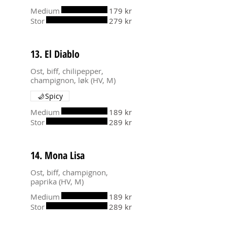
Medium
179 kr
Stor
279 kr
13. El Diablo
Ost, biff, chilipepper,
champignon, løk (HV, M)
Spicy
Medium
189 kr
Stor
289 kr
14. Mona Lisa
Ost, biff, champignon,
paprika (HV, M)
Medium
189 kr
Stor
289 kr