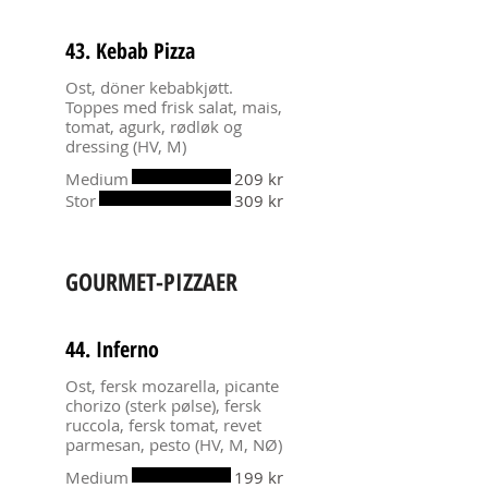
43. Kebab Pizza
Ost, döner kebabkjøtt.
Toppes med frisk salat, mais,
tomat, agurk, rødløk og
dressing (HV, M)
Medium
209 kr
Stor
309 kr
GOURMET-PIZZAER
44. Inferno
Ost, fersk mozarella, picante
chorizo (sterk pølse), fersk
ruccola, fersk tomat, revet
parmesan, pesto (HV, M, NØ)
Medium
199 kr