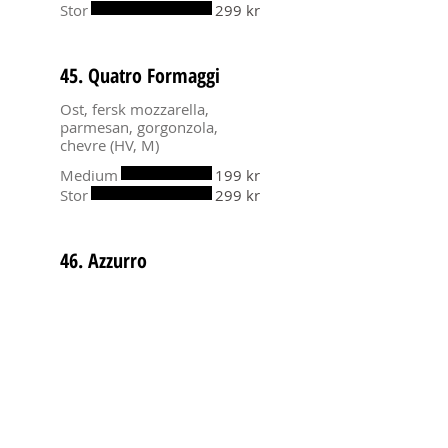
Stor
299 kr
45. Quatro Formaggi
Ost, fersk mozzarella,
parmesan, gorgonzola,
chevre (HV, M)
Medium
199 kr
Stor
299 kr
46. Azzurro
Ost, creme fraiche (hvit
pizzasaus), aubergine,
kjøttdeig, champignon (HV,
M)
Medium
179 kr
Stor
279 kr