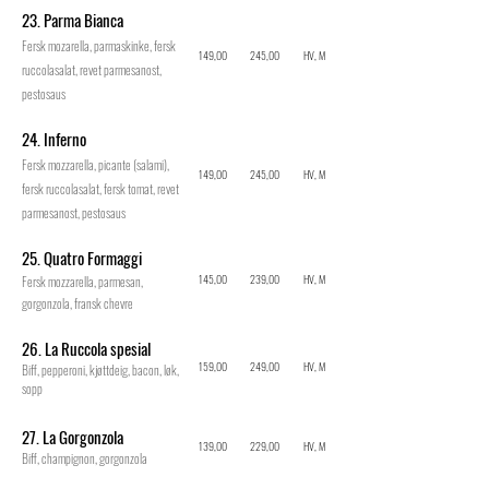
23. Parma Bianca
Fersk mozarella, parmaskinke, fersk
149,00
245,00
HV, M
ruccolasalat, revet parmesanost,
pestosaus
24. Inferno
Fersk mozzarella, picante (salami),
149,00
245,00
HV, M
fersk ruccolasalat, fersk tomat, revet
parmesanost, pestosaus
25. Quatro Formaggi
145,00
239,00
HV, M
Fersk mozzarella, parmesan,
gorgonzola, fransk chevre
26. La Ruccola spesial
159,00
249,00
HV, M
Biff, pepperoni, kjøttdeig, bacon, løk,
sopp
27. La Gorgonzola
139,00
229,00
HV, M
Biff, champignon, gorgonzola