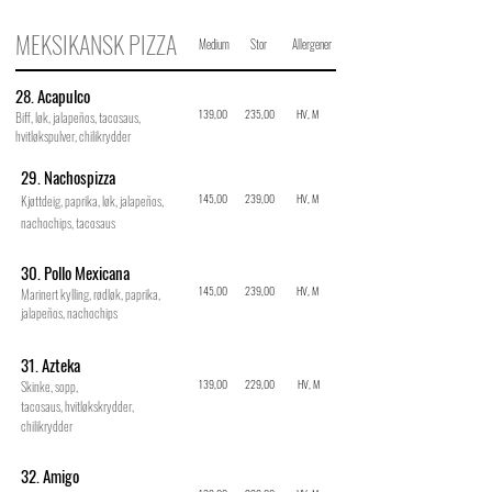
MEKSIKANSK PIZZA
Medium
Stor
Allergener
28. Acapulco
139,00
235,00
HV, M
Biff, løk, jalapeños, tacosaus,
hvitløkspulver, chilikrydder
29. Nachospizza
145,00
239,00
HV, M
Kjøttdeig, paprika, løk, jalapeños,
nachochips, tacosaus
30. Pollo Mexicana
145,00
239,00
HV, M
Marinert kylling, rødløk, paprika,
jalapeños, nachochips
31. Azteka
139,00
229,00
HV, M
Skinke, sopp,
tacosaus,
hvitløkskrydder
,
chilikrydder
32. Amigo