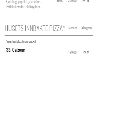
139,00
229,00
HV, M
Kjøttdeig, paprika, jalapeños,
hvitløkskrydder, chilikrydder
HUSETS INNBAKTE PIZZA*
Medium
Allergener
*med hvitløksolje om ønsket
33. Calzone
129,00
HV, M
Skinke, sopp
34. Ferrari
139,00
HV, M
Skinke, kjøttdeig, sopp
35. Ciao Ciao
(havt innbakt)
139,00
HV, M
Biff, løk,
bearnaise (ved siden av)
36. Amore
(halvt innbakt)
145,00
HV, M
Kylling, løk, paprika, mais