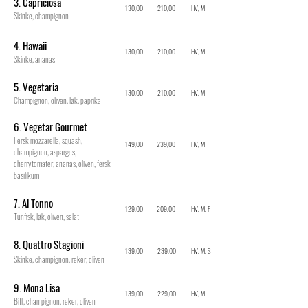
3. Capriciosa
130,00
210,00
HV, M
Skinke, champignon
4. Hawaii
130,00
210,00
HV, M
Skinke, ananas
5. Vegetaria
130,00
210,00
HV, M
Champignon, oliven, løk, paprika
6. Vegetar Gourmet
Fersk mozzarella, squash,
149,00
239,00
HV, M
champignon, asparges,
cherrytomater, ananas, oliven, fersk
basilikum
7. Al Tonno
129,00
209,00
HV, M, F
Tunfisk, løk, oliven, salat
8. Quattro Stagioni
139,00
239,00
HV, M, S
Skinke, champignon, reker, oliven
9. Mona Lisa
139,00
229,00
HV, M
Biff, champignon, reker, oliven