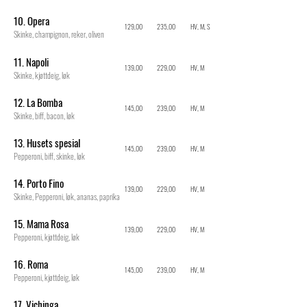
10. Opera
129,00
235,00
HV, M, S
Skinke, champignon, reker, oliven
11. Napoli
139,00
229,00
HV, M
Skinke, kjøttdeig, løk
12. La Bomba
145,00
239,00
HV, M
Skinke, biff, bacon, løk
13. Husets spesial
145,00
239,00
HV, M
Pepperoni, biff, skinke, løk
14. Porto Fino
139,00
229,00
HV, M
Skinke, Pepperoni, løk, ananas, paprika
15. Mama Rosa
139,00
229,00
HV, M
Pepperoni, kjøttdeig, løk
16. Roma
145,00
239,00
HV, M
Pepperoni, kjøttdeig, løk
17. Vichinga