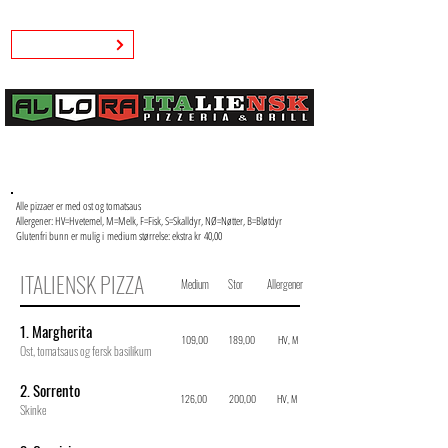
Kjøp gavekort
Alle pizzaer er med ost og tomatsaus
Allergener: HV=Hvetemel, M=Melk, F=Fisk, S=Skalldyr, NØ=Nøtter, B=Bløtdyr
Glutenfri bunn er mulig i medium størrelse: ekstra kr 40,00
ITALIENSK PIZZA
Medium
Stor
Allergener
1. Margherita
109,00
189,00
HV, M
Ost, tomatsaus og fersk basilikum
2. Sorrento
126,00
200,00
HV, M
Skinke