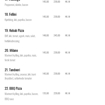
145,00
239,00
HV, M
Pepperoni, skinke, bacon
18. Fellini
145,00
239,00
HV, M
Kjøttdeig, løk, paprika, bacon
19. Kebab Pizza
149,00
245,00
HV, M
Biff, løk, tomat, agurk, mais, salat,
hvitløksdressing
20. Milano
145,00
239,00
HV, M
Marinert kylling, løk, paprika, mais,
fersk tomat
21. Tandoori
145,00
239,00
HV, M
Marinert kylling, ananas, løk, karri
(krydder), soltørkede tomater
22. BBQ Pizza
135,00
229,00
HV, M
Marinert kylling, løk, paprika, bacon,
BBQ-saus